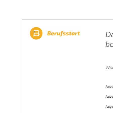
Da
be
Wei
Ange
Angeb
Angeb