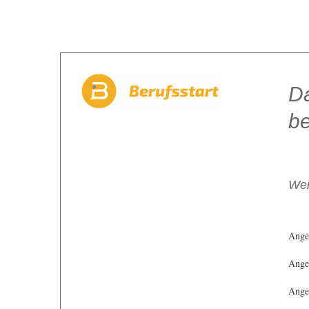
Da
be
Wei
Ange
Angeb
Angeb