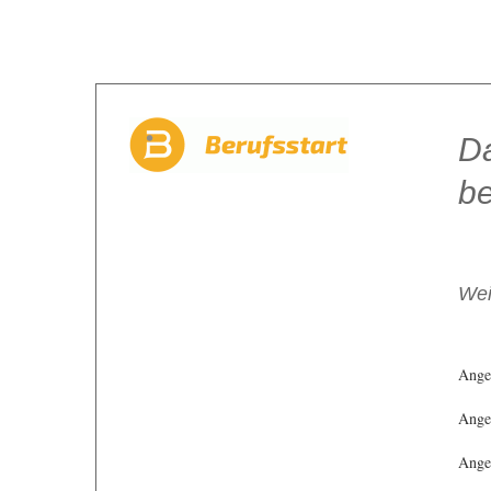
Da
be
Wei
Ange
Angeb
Angeb