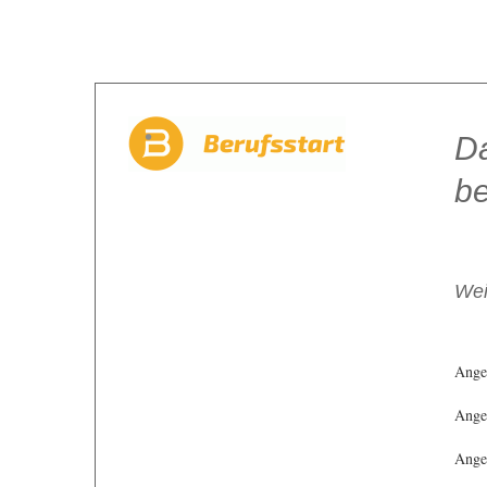
Da
be
Wei
Ange
Angeb
Angeb