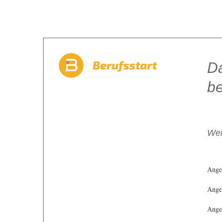
Da
be
Wei
Ange
Angeb
Angeb